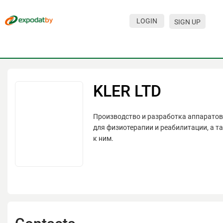
LOGIN
SIGN UP
Events
Companies
About
KLER LTD
For visitors
Производство и разработка аппаратов
For organizations
для физиотерапии и реабилитации, а т
к ним.
For organizers
Contacts
HELP